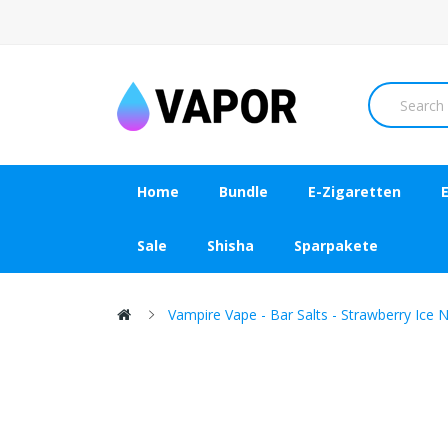
Home
Bundle
E-Zigaretten
Sale
Shisha
Sparpakete
Vampire Vape - Bar Salts - Strawberry Ice N