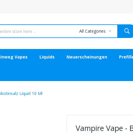
All Categories
Einweg Vapes
Liquids
Neuerscheinungen
Prefil
ikotinsalz Liquid 10 Ml
Vampire Vape - B