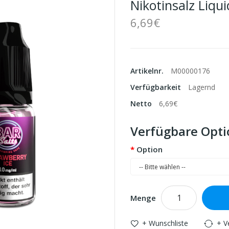
Nikotinsalz Liqu
6,69€
Artikelnr.
M00000176
Verfügbarkeit
Lagernd
Netto
6,69€
Verfügbare Opt
Option
Menge
+ Wunschliste
+ V