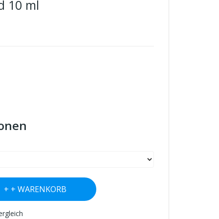
id 10 ml
ionen
+ WARENKORB
ergleich